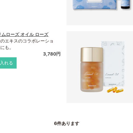
リムローズ オイル ローズ
薇のエキスのコラボレーショ
トにも。
3,780円
入れる
6
件あります