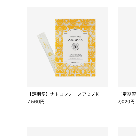
【定期便】ナトロフォースアミノK
【定期便
7,560円
7,020円