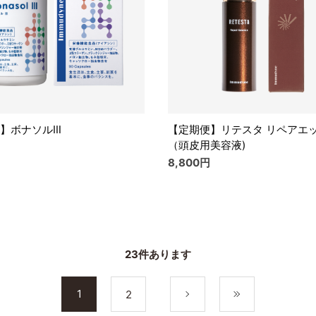
】ボナソルⅢ
【定期便】リテスタ リペアエ
（頭皮用美容液)
8,800円
23
件あります
1
2
次
最後