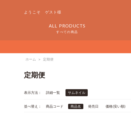
ようこそ ゲスト様
ALL PRODUCTS
すべての商品
ホーム
>
定期便
定期便
表示方法：
詳細一覧
サムネイル
並べ替え：
商品コード
商品名
発売日
価格(安い順)