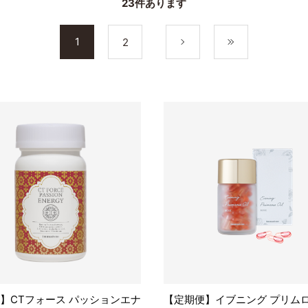
23
件あります
1
2
次
最後
】CTフォース パッションエナ
【定期便】イブニング プリムロ