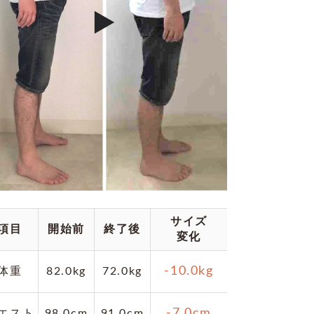
サイズ
項目
開始前
終了後
変化
-10.0kg
体重
82.0kg
72.0kg
-7.0cm
エスト
98.0cm
91.0cm