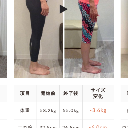
サイズ
項目
開始前
終了後
変化
-3.6kg
体重
58.2kg
55.0kg
m
-6.0cm
二の腕
32.5cm
26.5cm
ウ