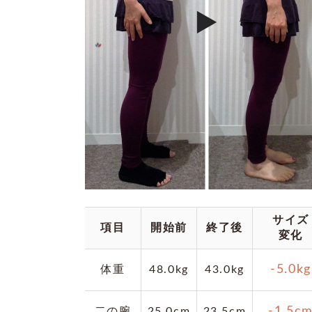
サイズ
項目
開始前
終了後
変化
-5.0kg
体重
48.0kg
43.0kg
-1.5c
二の腕
25.0cm
23.5cm