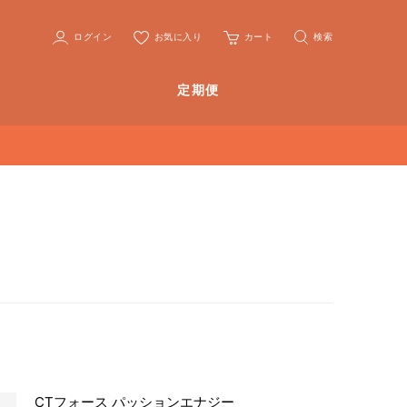
ログイン
お気に入り
カート
検索
定期便
CTフォース パッションエナジー