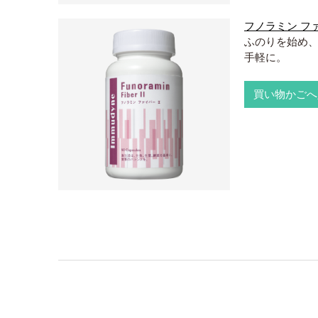
フノラミン フ
ふのりを始め
手軽に。
買い物かごへ