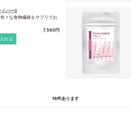
ァイバーⅡ
、色々な食物繊維をサプリでお
7,560円
入れる
16
件あります