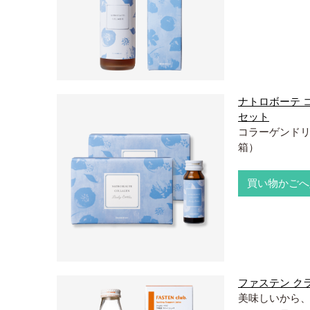
ナトロボーテ 
セット
コラーゲンドリ
箱）
買い物かごへ
ファステン ク
美味しいから