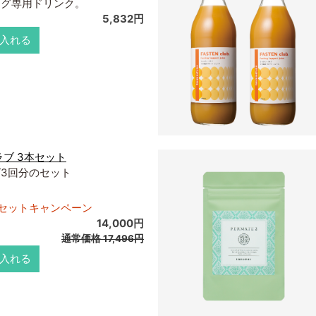
ング専用ドリンク。
5,832円
入れる
ラブ 3本セット
3回分のセット
セットキャンペーン
14,000円
通常価格
17,496円
入れる